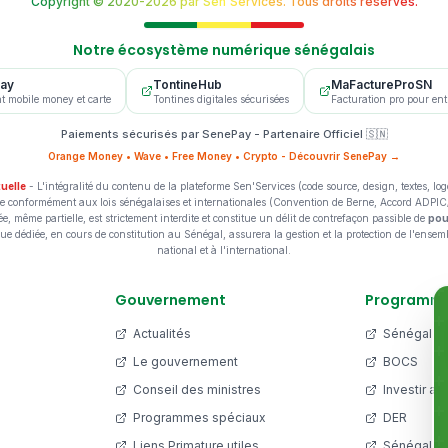
Copyright © 2020-2026 par Sen'Services. Tous droits réservés.
Notre écosystème numérique sénégalais
ay
TontineHub
MaFactureProSN
t mobile money et carte
Tontines digitales sécurisées
Facturation pro pour en
Paiements sécurisés par SenePay - Partenaire Officiel 🇸🇳
Orange Money • Wave • Free Money • Crypto - Découvrir SenePay →
tuelle
- L'intégralité du contenu de la plateforme Sen'Services (code source, design, textes, lo
tuelle conformément aux lois sénégalaises et internationales (Convention de Berne, Accord ADPI
ée, même partielle, est strictement interdite et constitue un délit de contrefaçon passible de
pou
que dédiée, en cours de constitution au Sénégal, assurera la gestion et la protection de l'ensembl
national et à l'international.
Gouvernement
Programm
Actualités
Sénégal 2
Le gouvernement
BOCS
Conseil des ministres
Investir au
Programmes spéciaux
DER
Liens Primature utiles
Sénégal N