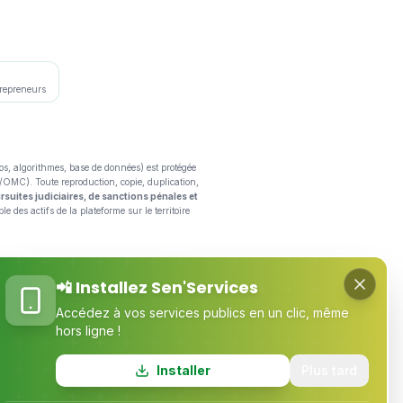
trepreneurs
gos, algorithmes, base de données) est protégée
C/OMC). Toute reproduction, copie, duplication,
rsuites judiciaires, de sanctions pénales et
e des actifs de la plateforme sur le territoire
es
Suivez-nous
📲 Installez Sen'Services
050
Accédez à vos services publics en un clic, même
hors ligne !
 Sénégal
Installer
Plus tard
umérique