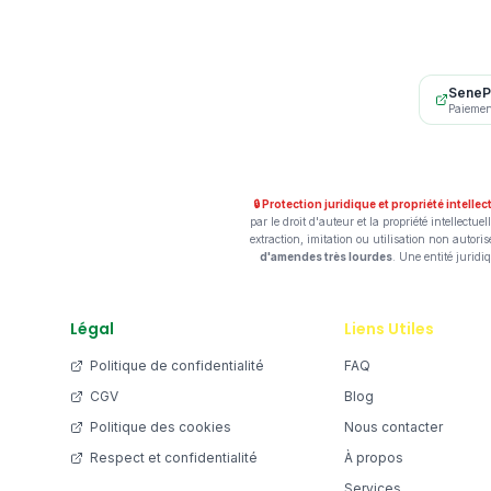
SeneP
Paiemen
🔒 Protection juridique et propriété intellec
par le droit d'auteur et la propriété intellec
extraction, imitation ou utilisation non autoris
d'amendes très lourdes
. Une entité juridi
Légal
Liens Utiles
Politique de confidentialité
FAQ
CGV
Blog
Politique des cookies
Nous contacter
Respect et confidentialité
À propos
Services