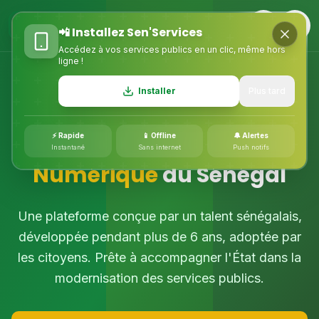
BETA
📲 Installez Sen'Services
Accédez à vos services publics en un clic, même hors
ligne !
Plateforme e-Gov opérationnelle
Installer
Plus tard
Sen'Services : Partenaire
⚡ Rapide
📱 Offline
🔔 Alertes
de la
Transformation
Instantané
Sans internet
Push notifs
Numérique
du Sénégal
Une plateforme conçue par un talent sénégalais,
développée pendant plus de 6 ans, adoptée par
les citoyens. Prête à accompagner l'État dans la
modernisation des services publics.