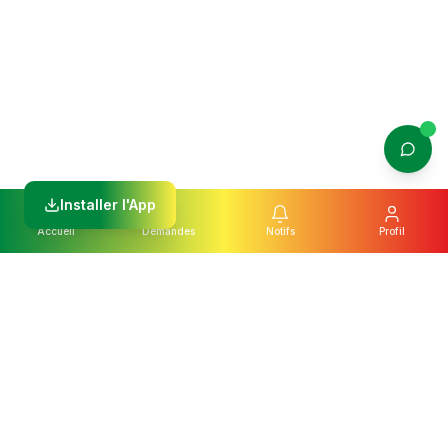
Installer l'App
Accueil
Demandes
Notifs
Profil
Légal
Liens Utiles
FAQ
Politique de confidentialité
Blog
CGV
Nous contacter
Politique des cookies
À propos